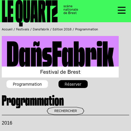
Accueil
Panneau de gestion des cookies
Menu
Accueil
/
Festivals
/
Dansfabrik
/
Edition 2016
/
Programmation
DañsFabrik, Festival de Brest
Programmation
Réserver
Programmation
RECHERCHER
2016