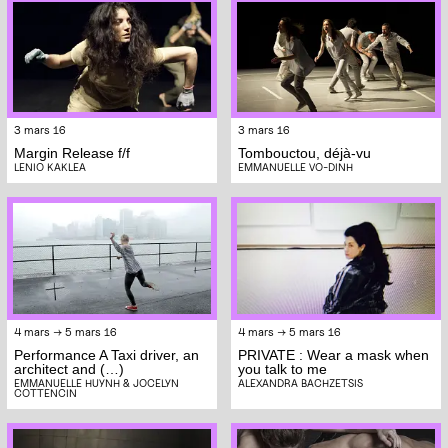
3 mars 16
3 mars 16
Margin Release f/f
Tombouctou, déjà-vu
LENIO KAKLEA
EMMANUELLE VO-DINH
4 mars → 5 mars 16
4 mars → 5 mars 16
Performance A Taxi driver, an
PRIVATE : Wear a mask when
architect and (…)
you talk to me
EMMANUELLE HUYNH & JOCELYN
ALEXANDRA BACHZETSIS
COTTENCIN