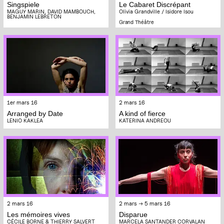
Singspiele
Le Cabaret Discrépant
MAGUY MARIN, DAVID MAMBOUCH,
Olivia Grandville / Isidore Isou
BENJAMIN LEBRETON
Grand Théâtre
1er mars 16
2 mars 16
Arranged by Date
A kind of fierce
LENIO KAKLEA
KATERINA ANDREOU
2 mars 16
2 mars → 5 mars 16
Les mémoires vives
Disparue
CÉCILE BORNE & THIERRY SALVERT
MARCELA SANTANDER CORVALAN