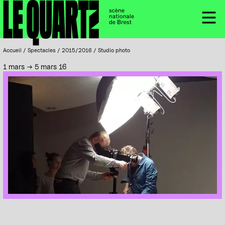
Accueil
Panneau de gestion des cookies
Menu
Accueil
/
Spectacles
/
2015/2016
/
Studio photo
1 mars → 5 mars 16
DañsFabrik, Festival de Brest