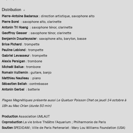
Distribution
Pierre-Antoine Badaroux
: direction artistique, saxophone alto
Pierre Borel
: saxophone alto, clarinette
Antonin Tri Hoang
: saxophone ténor, clarinette
Geoffroy Gesser
: saxophone ténor, clarinette
Benjamin Dousteyssier
: saxophone alto, baryton, basse
Brice Pichard
: trompette
Pauline Leblond
: trompette
Gabriel Levasseur
: trompette
Alexis Persigan
: trombone
Michaël Ballue
: trombone
Romain Vuillemin
: guitare, banjo
Matthieu Naulleau
: piano
Sébastien Beliah
: contrebasse
Antonin Gerbal
: batterie
Plages Magnétiques présente aussi Le Quatuor Poisson Chat ce jeudi 14 octobre à
18h au Mac Orlan (durée 50 min)
Production
Association UMLAUT
Coproduction
La vie brève Théâtre l’Aquarium ; Philharmonie de Paris
Soutien
SPEDIDAM ; Ville de Paris Partenariat : Mary Lou Williams Foundation (USA)