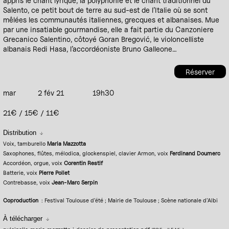
appris le chant lyrique, la polyphonie et le chant traditionnel du
Salento, ce petit bout de terre au sud-est de l’Italie où se sont
mêlées les communautés italiennes, grecques et albanaises. Mue
par une insatiable gourmandise, elle a fait partie du Canzoniere
Grecanico Salentino, côtoyé Goran Bregović, le violoncelliste
albanais Redi Hasa, l’accordéoniste Bruno Galleone…
Réserver
mar
2 fév 21
19h30
21€ / 15€ / 11€
Distribution
Voix, tamburello
Maria Mazzotta
Saxophones, flûtes, mélodica, glockenspiel, clavier Armon, voix
Ferdinand Doumerc
Accordéon, orgue, voix
Corentin Restif
Batterie, voix
Pierre Pollet
Contrebasse, voix
Jean-Marc Serpin
Coproduction
: Festival Toulouse d’été ; Mairie de Toulouse ; Scène nationale d’Albi
À télécharger