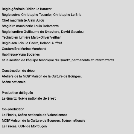
Régie générale
Didier Le Barazer
Régie scène
Christophe Tocanier, Christophe Le Bris
Chef machiniste
Alain Julou
Stagiaire machinerie
Louis Delamotte
Régie lumière
Guillaume de Smeytere
,
David Goualou
Technicien lumière
Marc-Oliver Veilhan
Régie son
Loïc Le Cadre
,
Roland Auffre
t
Costumière
Marino Marchand
Habilleuse
Yuna Bodenes
et le soutien de l’équipe technique du Quartz, permanents et intermittents
Construction du décor
Ateliers de la MCB°Maison de la Culture de Bourges,
Scène nationale
Production déléguée
Le Quartz, Scène nationale de Brest
Co-production
Le Phénix, Scène nationale de Valenciennes
MCB°Maison de la Culture de Bourges, Scène nationale
Le Fracas, CDN de Montluçon