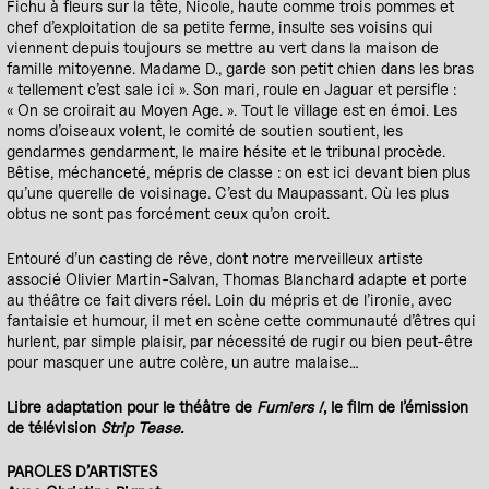
Fichu à fleurs sur la tête, Nicole, haute comme trois pommes et
chef d’exploitation de sa petite ferme, insulte ses voisins qui
viennent depuis toujours se mettre au vert dans la maison de
famille mitoyenne. Madame D., garde son petit chien dans les bras
« tellement c’est sale ici ». Son mari, roule en Jaguar et persifle :
« On se croirait au Moyen Age. ». Tout le village est en émoi. Les
noms d’oiseaux volent, le comité de soutien soutient, les
gendarmes gendarment, le maire hésite et le tribunal procède.
Bêtise, méchanceté, mépris de classe : on est ici devant bien plus
qu’une querelle de voisinage. C’est du Maupassant. Où les plus
obtus ne sont pas forcément ceux qu’on croit.
Entouré d’un casting de rêve, dont notre merveilleux artiste
associé Olivier Martin-Salvan, Thomas Blanchard adapte et porte
au théâtre ce fait divers réel. Loin du mépris et de l’ironie, avec
fantaisie et humour, il met en scène cette communauté d’êtres qui
hurlent, par simple plaisir, par nécessité de rugir ou bien peut-être
pour masquer une autre colère, un autre malaise…
Libre adaptation pour le théâtre de
Fumiers !
, le film de l’émission
de télévision
Strip Tease.
PAROLES D’ARTISTES