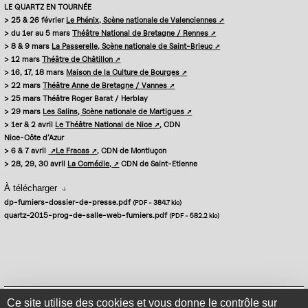
LE QUARTZ EN TOURNÉE
> 25 & 26 février
Le Phénix, Scène nationale de Valenciennes
> du 1er au 5 mars
Théâtre National de Bretagne / Rennes
> 8 & 9 mars
La Passerelle, Scène nationale de Saint-Brieuc
> 12 mars
Théâtre de Châtillon
> 16, 17, 18 mars
Maison de la Culture de Bourges
> 22 mars
Théâtre Anne de Bretagne / Vannes
> 25 mars
Théâtre Roger Barat / Herblay
> 29 mars
Les Salins, Scène nationale de Martigues
> 1er & 2 avri
l
Le Théâtre National de Nice
, CDN
Nice-Côte d’Azur
> 6 & 7 avril
Le Fracas
, CDN de Montluçon
> 28, 29, 30 avril
La Comédie,
CDN de Saint-Etienne
À télécharger
dp-fumiers-dossier-de-presse.pdf
(PDF
-
384.7 kio
)
quartz-2015-prog-de-salle-web-fumiers.pdf
(PDF
-
582.2 kio
)
Mentions légales
Politique de confidentialité
Plan du site
Se connecter
Ce site utilise des cookies et vous donne le contrôle sur