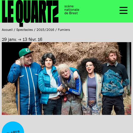
Accueil
Panneau de gestion des cookies
Menu
Accueil
/
Spectacles
/
2015/2016
/
Fumiers
29 janv. → 13 févr. 16
Théâtre