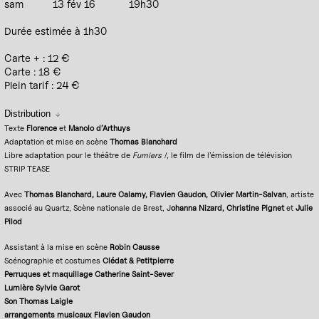
sam
13 fév 16
19h30
Durée estimée à 1h30
Carte + : 12 €
Carte : 18 €
Plein tarif : 24 €
Distribution
Texte
Florence
et
Manolo d’Arthuys
Adaptation et mise en scène
Thomas Blanchard
Libre adaptation pour le théâtre de
Fumiers !
, le film de l’émission de télévision
STRIP TEASE
Avec
Thomas Blanchard, Laure Calamy, Flavien Gaudon, Olivier Martin-Salvan
, artiste
associé au Quartz, Scène nationale de Brest, J
ohanna Nizard, Christine Pignet
et
Julie
Pilod
Assistant à la mise en scène
Robin Causse
Scénographie et costumes
Clédat &
Petitpierre
Perruques et maquillage
Catherine Saint-Sever
Lumière
Sylvie Garot
Son
Thomas Laigle
arrangements musicaux
Flavien Gaudon