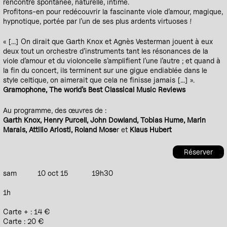
rencontre spontanée, naturelle, intime.
Profitons-en pour redécouvrir la fascinante viole d’amour, magique,
hypnotique, portée par l’un de ses plus ardents virtuoses !
« [...] On dirait que Garth Knox et Agnès Vesterman jouent à eux
deux tout un orchestre d’instruments tant les résonances de la
viole d’amour et du violoncelle s’amplifient l’une l’autre ; et quand à
la fin du concert, ils terminent sur une gigue endiablée dans le
style celtique, on aimerait que cela ne finisse jamais [...] ».
Gramophone, The world’s Best Classical Music Reviews
Au programme, des œuvres de :
Garth Knox, Henry Purcell, John Dowland, Tobias Hume, Marin
Marais, Attilio Ariosti, Roland Mose
r et
Klaus Hubert
Réserver
sam
10 oct 15
19h30
1h
Carte + : 14 €
Carte : 20 €