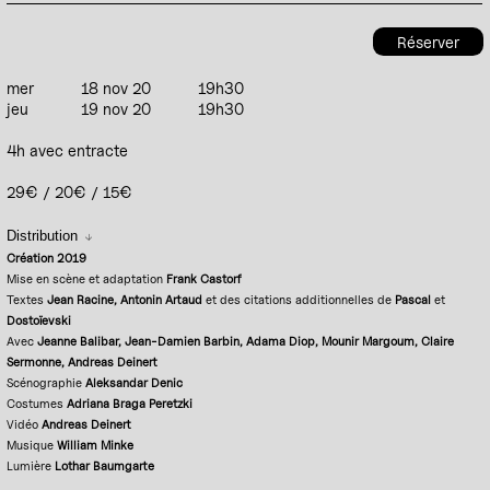
Réserver
mer
18 nov 20
19h30
jeu
19 nov 20
19h30
4h avec entracte
29€ / 20€ / 15€
Distribution
Création 2019
Mise en scène et adaptation
Frank Castorf
Textes
Jean Racine, Antonin Artaud
et des citations additionnelles de
Pascal
et
Dostoïevski
Avec
Jeanne Balibar, Jean-Damien Barbin, Adama Diop, Mounir Margoum, Claire
Sermonne, Andreas Deinert
Scénographie
Aleksandar Denic
Costumes
Adriana Braga Peretzki
Vidéo
Andreas Deinert
Musique
William Minke
Lumière
Lothar Baumgarte