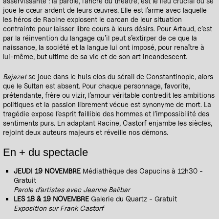
asservissante : la parole, l’ancre du théâtre, est le lieu crucial où se
joue le cœur ardent de leurs œuvres. Elle est l’arme avec laquelle
les héros de Racine explosent le carcan de leur situation
contrainte pour laisser libre cours à leurs désirs. Pour Artaud, c’est
par la réinvention du langage qu’il peut s’extirper de ce que la
naissance, la société et la langue lui ont imposé, pour renaître à
lui-même, but ultime de sa vie et de son art incandescent.
Bajazet
se joue dans le huis clos du sérail de Constantinople, alors
que le Sultan est absent. Pour chaque personnage, favorite,
prétendante, frère ou vizir, l’amour véritable contredit les ambitions
politiques et la passion librement vécue est synonyme de mort. La
tragédie expose l’esprit faillible des hommes et l’impossibilité des
sentiments purs. En adaptant Racine, Castorf enjambe les siècles,
rejoint deux auteurs majeurs et réveille nos démons.
En + du spectacle
JEUDI 19 NOVEMBRE
Médiathèque des Capucins à 12h30 -
Gratuit
Parole d’artistes avec Jeanne Balibar
LES 18 & 19 NOVEMBRE
Galerie du Quartz - Gratuit
Exposition sur Frank Castorf