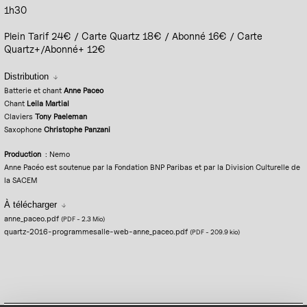
1h30
Plein Tarif 24€ / Carte Quartz 18€ / Abonné 16€ / Carte
Quartz+/Abonné+ 12€
Distribution
Batterie et chant
Anne Paceo
Chant
Leila Martial
Claviers
Tony Paeleman
Saxophone
Christophe Panzani
Production
: Nemo
Anne Pacéo est soutenue par la Fondation BNP Paribas et par la Division Culturelle de
la SACEM
À télécharger
anne_paceo.pdf
(PDF
-
2.3 Mio
)
quartz-2016-programmesalle-web-anne_paceo.pdf
(PDF
-
209.9 kio
)