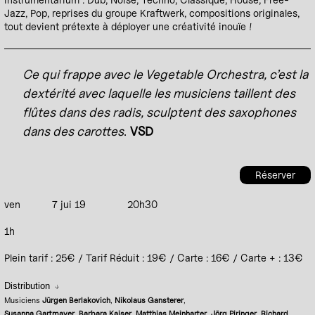
Jazz, Pop, reprises du groupe Kraftwerk, compositions originales,
tout devient prétexte à déployer une créativité inouïe !
Ce qui frappe avec le Vege­table Orches­tra, c’est la
dexté­rité avec laquelle les musi­ciens taillent des
flûtes dans des radis, sculptent des saxo­phones
dans des carottes
.
VSD
Réserver
ven
7 jui 19
20h30
1h
Plein tarif : 25€ / Tarif Réduit : 19€ / Carte : 16€ / Carte + : 13€
Distribution
Musiciens
Jürgen Berlakovich
,
Nikolaus Gansterer
,
Susanna Gartmayer
,
Barbara Kaiser
,
Matthias Meinharter
,
Jörg Piringer
,
Richard