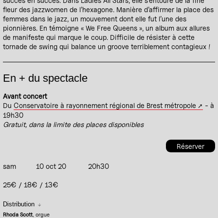
succès en succès. Dans Ladies All Stars, elle s’entoure de la fine
fleur des jazzwomen de l’hexagone. Manière d’affirmer la place des
femmes dans le jazz, un mouvement dont elle fut l’une des
pionnières. En témoigne « We Free Queens », un album aux allures
de manifeste qui marque le coup. Difficile de résister à cette
tornade de swing qui balance un groove terriblement contagieux !
En + du spectacle
Avant concert
Du
Conservatoire à rayonnement régional de Brest métropole
- à
19h30
Gratuit, dans la limite des places disponibles
Réserver
sam
10 oct 20
20h30
25€ / 18€ / 13€
Distribution
Rhoda Scott
, orgue