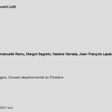
rent Lotti
mmanuelle Ramu, Margot Segreto, Yassine Harrada, Jean-François Lapal
agne, Conseil départemental du Finistère
510.7 kio
)