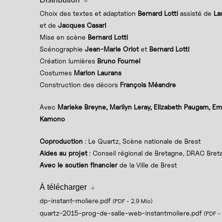
Choix des textes et adaptation
Bernard Lotti
assisté de
Lau
et de
Jacques Casari
Mise en scène
Bernard Lotti
Scénographie
Jean-Marie Oriot
et
Bernard Lotti
Création lumières
Bruno Fournel
Costumes
Marion Laurans
Construction des décors
François Méandre
Avec
Marieke Breyne, Marilyn Leray, Elizabeth Paugam, E
Kamono
Coproduction
: Le Quartz, Scène nationale de Brest
Aides au projet
: Conseil régional de Bretagne, DRAC Bret
Avec le soutien financier
de la Ville de Brest
À télécharger
dp-instant-moliere.pdf
(PDF
-
2.9 Mio
)
quartz-2015-prog-de-salle-web-instantmoliere.pdf
(PDF
-