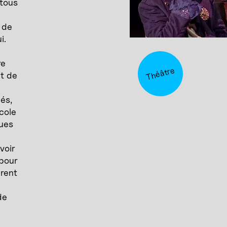
 tous
 de
i.
re
Théâtre
et de
és,
école
lues
voir
 pour
èrent
de