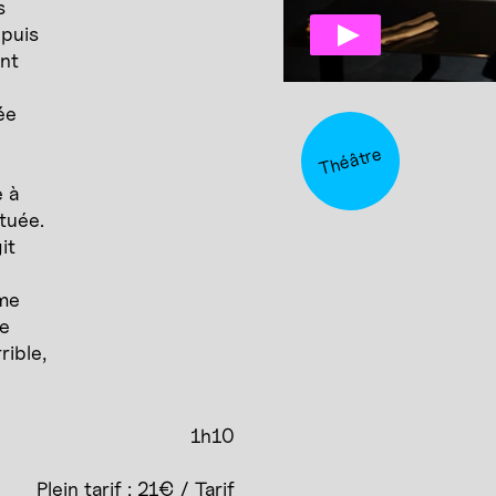
s
 puis
nt
ée
Théâtre
e
e à
tuée.
it
mme
ne
rible,
1h10
Plein tarif : 21€ / Tarif