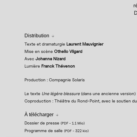
r
D
Distribution
Texte et dramaturgie
Laurent Mauvignier
Mise en scène
Othello Vilgard
Avec
Johanna Nizard
Lumière
Franck Thévenon
Production : Compagnie Solaris
Le texte
Une légère blessure
(dans une ancienne version) 
Coproduction : Théâtre du Rond-Point, avec le soutien d
À télécharger
Dossier de presse
(PDF
-
1.1 Mio
)
Programme de salle
(PDF
-
322 kio
)