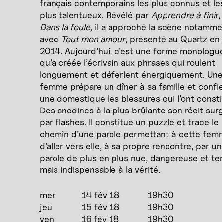
français contemporains les plus connus et le
plus talentueux. Révélé par
Apprendre à fini
r,
Dans la foule,
il a approché la scène notamme
avec
Tout mon amour
, présenté au Quartz en
2014. Aujourd’hui, c’est une forme monologu
qu’a créée l’écrivain aux phrases qui roulent
longuement et déferlent énergiquement. Un
femme prépare un dîner à sa famille et confi
une domestique les blessures qui l’ont consti
Des anodines à la plus brûlante son récit surg
par flashes. Il constitue un puzzle et trace le
chemin d’une parole permettant à cette fe
d’aller vers elle, à sa propre rencontre, par u
parole de plus en plus nue, dangereuse et ter
mais indispensable à la vérité.
mer
14 fév 18
19h30
jeu
15 fév 18
19h30
ven
16 fév 18
19h30