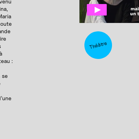
 venu
ina,
Maria
toute
mande
ire
Théâtre
s
 à
teau :
s se
e
d’une