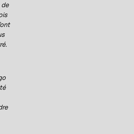
 de
ois
font
us
ré.
go
té
dre