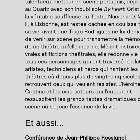
talentueux metteur en scène portugais, déjà
au Quartz avec son inoubliable
By heart
. Crist
la véritable souffleuse du Teatro Nacional D. 
II, à Lisbonne, est restée cachée en coulisse 
sa vie, avant que Tiago Rodrigues ne lui de
de venir sur scène pour transmettre la mémo
de ce théâtre qu’elle incarne. Mêlant histoire
vraies et fictions théâtrales, elle redonne vie
tous ces personnages qui ont traversé le pla
artistes, techniciens et héros qui hantent les
théâtres où depuis plus de vingt-cinq siècle
retrouvent ceux qui veulent résister. L’héroïn
Cristina et les cinq acteurs qui l’entourent
ressuscitent les grands textes dramatiques 
scène où se joue l’essence de la vie.
Et aussi...
Conférence de Jean-Philippe Rossignol
-