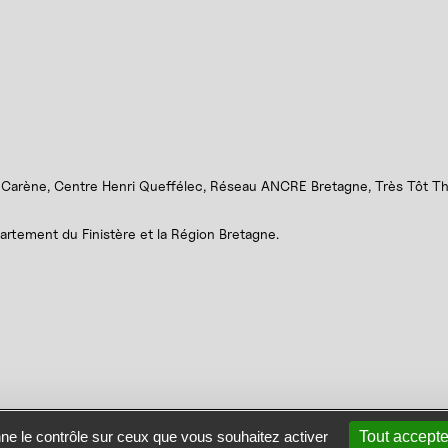
 Carène, Centre Henri Queffélec, Réseau ANCRE Bretagne, Très Tôt Thé
partement du Finistère et la Région Bretagne.
site
Se connecter
Contact
nne le contrôle sur ceux que vous souhaitez activer
Tout accepte