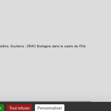
âtre. Soutiens : DRAC Bretagne dans le cadre de l’Eté
S'inscrire à la newsletter
r
Tout refuser
Personnaliser
Suivez-nous sur Face
Suivez-nous sur