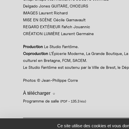
Delgado Jones GUITARE, CHOEURS
IMAGES Laurent Richard
MISE EN SCÈNE Cécile Garnavault
REGARD EXTÉRIEUR Fañch Jouannic
CRÉATION LUMIÈRE Laurent Germaine
Production
Le Studio Fantôme.
Coproduction
L’Épicerie Moderne, La Grande Boutique, La
culturel en Bretagne, FCM, SACEM.
Le Studio Fantôme est soutenu par la Ville de Brest, le Dé
Photos © Jean-Philippe Corre
À télécharger
Programme de salle
(PDF
-
135.3 kio
)
Mentions légales
Politique de confidentialité
Plan du 
Ce site utilise des cookies et vous do