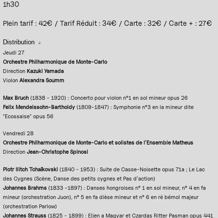
1h30
Plein tarif : 42€ / Tarif Réduit : 34€ / Carte : 32€ / Carte + : 27€
Distribution
Jeudi 27
Orchestre Philharmonique de Monte-Carlo
Direction
Kazuki Yamada
Violon
Alexandra Soumm
Max Bruch
(1838 - 1920) : Concerto pour violon n°1 en sol mineur opus 26
Felix Mendelssohn-Bartholdy
(1809-1847) : Symphonie n°3 en la mineur dite
"Ecossaise" opus 56
Vendredi 28
Orchestre Philharmonique de Monte-Carlo et solistes de l’Ensemble Matheus
Direction
Jean-Christophe Spinosi
Piotr Ilitch Tchaïkovski
(1840 - 1953) : Suite de Casse-Noisette opus 71a ; Le Lac
des Cygnes (Scène, Danse des petits cygnes et Pas d’action)
Johannes Brahms
(1833 -1897) : Danses hongroises n° 1 en sol mineur, n° 4 en fa
mineur (orchestration Juon), n° 5 en fa dièse mineur et n° 6 en ré bémol majeur
(orchestration Parlow)
Johannes Strauss
(1825 - 1899) : Eljen a Magyar et Czardas Ritter Pasman opus 441