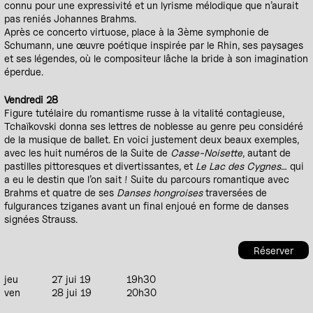
connu pour une expressivité et un lyrisme mélodique que n’aurait
pas reniés Johannes Brahms.
Après ce concerto virtuose, place à la 3ème symphonie de
Schumann, une œuvre poétique inspirée par le Rhin, ses paysages
et ses légendes, où le compositeur lâche la bride à son imagination
éperdue.
Vendredi 28
Figure tutélaire du romantisme russe à la vitalité contagieuse,
Tchaïkovski donna ses lettres de noblesse au genre peu considéré
de la musique de ballet. En voici justement deux beaux exemples,
avec les huit numéros de la Suite de
Casse-Noisette
, autant de
pastilles pittoresques et divertissantes, et
Le Lac des Cygnes
… qui
a eu le destin que l’on sait ! Suite du parcours romantique avec
Brahms et quatre de ses
Danses hongroises
traversées de
fulgurances tziganes avant un final enjoué en forme de danses
signées Strauss.
Réserver
jeu
27 jui 19
19h30
ven
28 jui 19
20h30