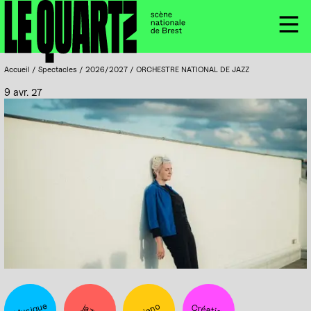
Accueil
Panneau de gestion des cookies
Menu
Accueil
/
Spectacles
/
2026/2027
/
ORCHESTRE NATIONAL DE JAZZ
9 avr. 27
Musique
piano
Création
jazz