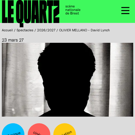
Accueil
Panneau de gestion des cookies
Menu
Accueil
/
Spectacles
/
2026/2027
/
OLIVIER MELLANO - David Lynch
23 mars 27
Création
cinéma
Musique