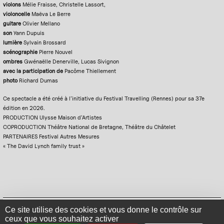
violons
Mélie Fraisse, Christelle Lassort,
violoncelle
Maëva Le Berre
guitare
Olivier Mellano
son
Yann Dupuis
lumière
Sylvain Brossard
scénographie
Pierre Nouvel
ombres
Gwénaëlle Denerville, Lucas Sivignon
avec la participation de
Pacôme Thiellement
photo
Richard Dumas
Ce spectacle a été créé à l’initiative du Festival Travelling (Rennes) pour sa 37e
édition en 2026.
PRODUCTION Ulysse Maison d’Artistes
COPRODUCTION Théâtre National de Bretagne, Théâtre du Châtelet
PARTENAIRES Festival Autres Mesures
« The David Lynch family trust »
Mentions légales
Politique de confidentialité
Plan du site
Se connecter
Ce site utilise des cookies et vous donne le contrôle sur
ceux que vous souhaitez activer
Contact