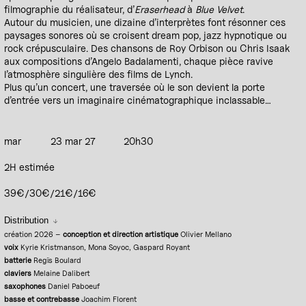
filmographie du réalisateur, d’
Eraserhead
à
Blue Velvet
.
Autour du musicien, une dizaine d’interprètes font résonner ces
paysages sonores où se croisent dream pop, jazz hypnotique ou
rock crépusculaire. Des chansons de Roy Orbison ou Chris Isaak
aux compositions d’Angelo Badalamenti, chaque pièce ravive
l’atmosphère singulière des films de Lynch.
Plus qu’un concert, une traversée où le son devient la porte
d’entrée vers un imaginaire cinématographique inclassable…
mar
23 mar 27
20h30
2H estimée
39€/30€/21€/16€
Distribution
création 2026 –
conception et direction artistique
Olivier Mellano
voix
Kyrie Kristmanson, Mona Soyoc, Gaspard Royant
batterie
Regïs Boulard
claviers
Melaine Dalibert
saxophones
Daniel Paboeuf
basse et contrebasse
Joachim Florent