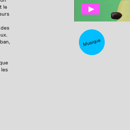
 le
eurs
 des
eux.
Musique
uban,
ique
 les