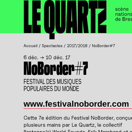
Accueil
Panneau de gestion des cookies
Accueil
/
Spectacles
/
2017/2018
/
NoBorder#7
6 déc. → 10 déc. 17
NoBorder#7
FESTIVAL DES MUSIQUES
POPULAIRES DU MONDE
www.festivalnoborder.com
Cette 7e édition du Festival NoBorder, conçu
plusieurs mains par Le Quartz, le collectif
Bretagne(s) World Sounds, Erik Marchand et 