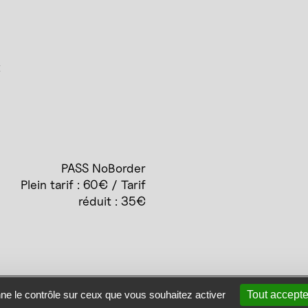
x
PASS NoBorder
Plein tarif : 60€ / Tarif
réduit : 35€
site
Se connecter
Contact
nne le contrôle sur ceux que vous souhaitez activer
Tout accepte