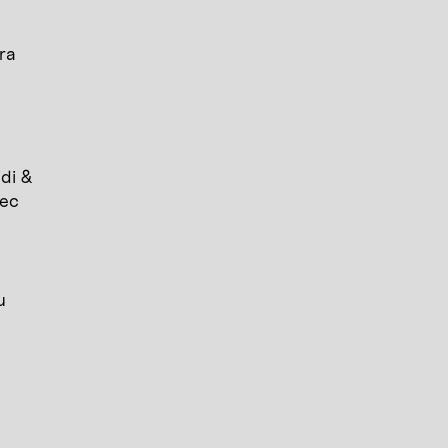
ra
idi &
vec
u