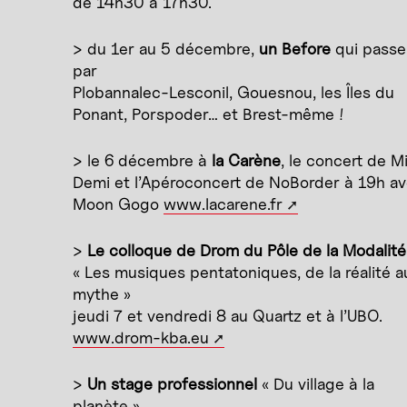
de 14h30 à 17h30.
> du 1er au 5 décembre,
un Before
qui passe
par
Plobannalec-Lesconil, Gouesnou, les Îles du
Ponant, Porspoder… et Brest-même !
> le 6 décembre à
la Carène
, le concert de M
Demi et l’Apéroconcert de NoBorder à 19h a
Moon Gogo
www.lacarene.fr
>
Le colloque de Drom du Pôle de la Modalité
« Les musiques pentatoniques, de la réalité a
mythe »
jeudi 7 et vendredi 8 au Quartz et à l’UBO.
www.drom-kba.eu
>
Un stage professionnel
« Du village à la
planète »,