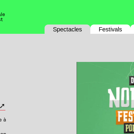
Spectacles
Festivals
e à
son