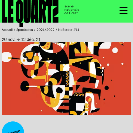
Accueil
Panneau de gestion des cookies
Menu
Accueil
/
Spectacles
/
2021/2022
/
NoBorder #11
26 nov. → 12 déc. 21
Musique