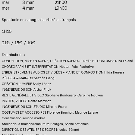
mar
3 mar
21h00
mer
4 mar
19h00
Spectacle en espagnol surtitré en français
1H15
21€ / 15€ / 10€
Distribution
CONCEPTION, MISE EN SCÈNE, CRÉATION SCÉNOGRAPHIE ET COSTUMES Nina Laisné
CHORÉGRAPHIE ET INTERPRÉTATION Néstor ‘Pola’ Pastorive
ENREGISTREMENTS AUDIOS ET VIDÉOS - PIANO ET COMPOSITION Hilda Herrera
PIÈCES A 4 MAINS Sebastián Gangi
CRÉATION LUMIÈRE Shaly López
INGENIÉRIE DU SON Arthur Frick
RÉGIE GÉNÉRALE ET VIDÉO Stéphane Bordonaro, Caroline Nguyen
IMAGES, VIDÉOS Dante Martinez
INGÉNIERIE DU SON STUDIO Mireille Faure
COSTUMES ET ACCESSOIRES Florence Bruchon, Maurice Laisné
Construction souche d’arbre
Atelier de la maisondelaculture Bourges, Scène nationale
DIRECTION DES ATELIERS DÉCORS Nicolas Bénard