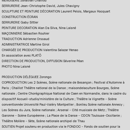
MENUISERIE Jonathan Chaillou
SERRURERIE Jean-Christophe David, Jules Chavigny
SCULPTURE ET PEINTURE DÉCORATION Laurent Pelois, Margaux Hocquart
CONSTRUCTION ÉCRAN
SERRURERIE Gaby Sittler
PEINTURE DECORATION Alan Da Silva, Nina Laisné
MAÇONNERIE Sébastien Rouhier
TRADUCTION Adrienne Orssaud
ADMINISTRATRICE Martine Girol
CHARGÉE DE PRODUCTION Valentina Salazar Henao
En association avec PLATÔ
DIRECTION DE PRODUCTION, DIFFUSION Séverine Péan
PHOTO Nina Laisné
PRODUCTION DÉLÉGUEE Zorongo
COPRODUCTION Les 2 Scènes, Scène nationale de Besançon ; Festival d’Automne à
Paris ; Chaillot Théâtre national de la Danse ; maisondelaculture Bourges, Scène
nationale ; Centre Chorégraphique National de Caen en Normandie, dans le cadre du
dispositif Accueil-studio/ministère de la Culture ; Théâtre la Vignette - Scène
conventionnée Université Paul-Valéry Montpellier ; Bonlieu Scène nationale Annecy ;
Les Scènes du Jura, Scène nationale ; Arsenal - Cité musicale de Metz ; Théâtre
Garonne - Scène Européenne ; La Place de la Danse - CDCN Toulouse-Occitanie ;
Théâtre Molière - Sète, Scène nationale archipel de Thau
SOUTIEN Projet soutenu en production via le FONDOC - Fonds de soutien pour la