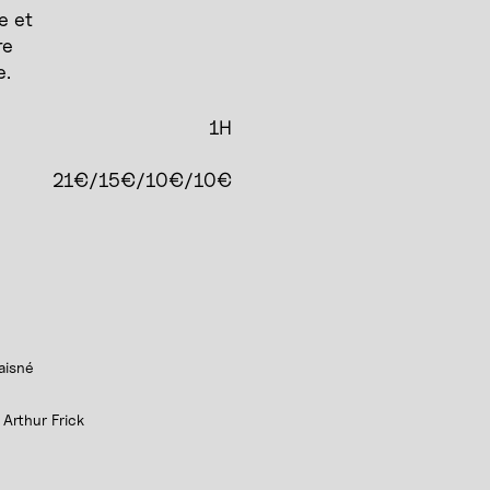
e et
re
e.
1H
21€/15€/10€/10€
aisné
Arthur Frick