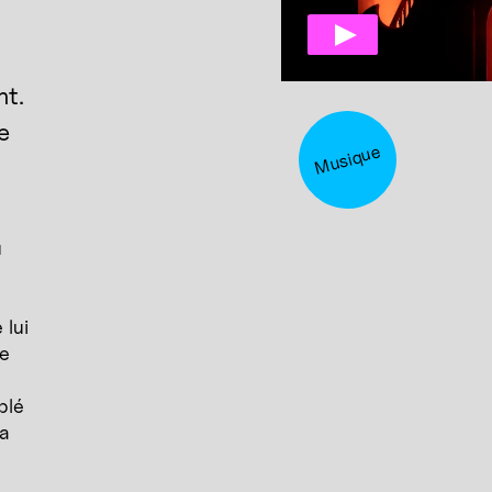
nt.
e
Musique
u
 lui
le
plé
a