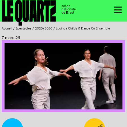
Accueil
Panneau de gestion des cookies
Menu
Accueil
/
Spectacles
/
2025/2026
/
Lucinda Childs & Dance On Ensemble
7 mars 26
DañsFabrik, Festival de Brest