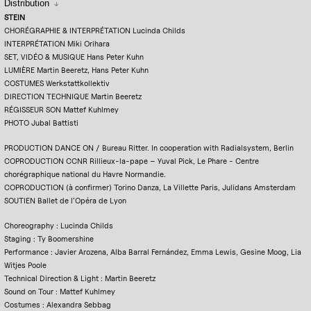
Distribution
STEIN
CHORÉGRAPHIE & INTERPRÉTATION Lucinda Childs
INTERPRÉTATION Miki Orihara
SET, VIDÉO & MUSIQUE Hans Peter Kuhn
LUMIÈRE Martin Beeretz, Hans Peter Kuhn
COSTUMES Werkstattkollektiv
DIRECTION TECHNIQUE Martin Beeretz
RÉGISSEUR SON Mattef Kuhlmey
PHOTO Jubal Battisti
PRODUCTION DANCE ON / Bureau Ritter. In cooperation with Radialsystem, Berlin
COPRODUCTION CCNR Rillieux-la-pape – Yuval Pick, Le Phare - Centre
chorégraphique national du Havre Normandie.
COPRODUCTION (à confirmer) Torino Danza, La Villette Paris, Julidans Amsterdam
SOUTIEN Ballet de l’Opéra de Lyon
Choreography : Lucinda Childs
Staging : Ty Boomershine
Performance : Javier Arozena, Alba Barral Fernández, Emma Lewis, Gesine Moog, Lia
Witjes Poole
Technical Direction & Light : Martin Beeretz
Sound on Tour : Mattef Kuhlmey
Costumes : Alexandra Sebbag