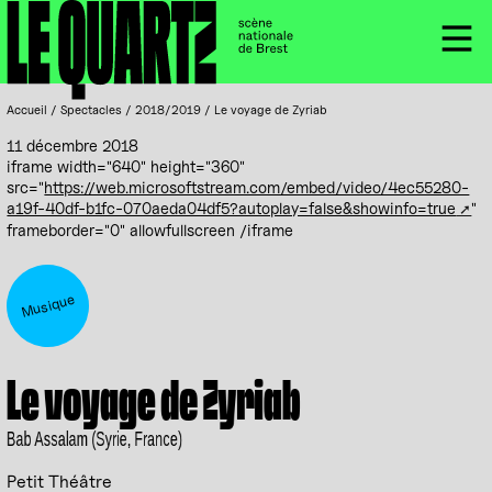
Accueil
Panneau de gestion des cookies
Menu
Accueil
/
Spectacles
/
2018/2019
/
Le voyage de Zyriab
11 décembre 2018
iframe width="640" height="360"
src="
https://web.microsoftstream.com/embed/video/4ec55280-
a19f-40df-b1fc-070aeda04df5?autoplay=false&showinfo=true
"
frameborder="0" allowfullscreen /iframe
Musique
Le voyage de Zyriab
Bab Assalam (Syrie, France)
Petit Théâtre