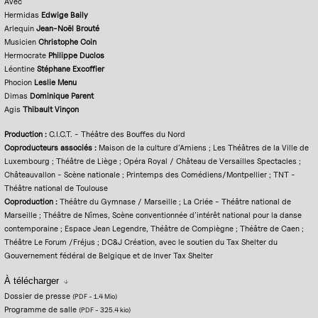
Avec
Hermidas
Edwige Baily
Arlequin
Jean-Noël Brouté
Musicien
Christophe Coin
Hermocrate
Philippe Duclos
Léontine
Stéphane Excoffier
Phocion
Leslie Menu
Dimas
Dominique Parent
Agis
Thibault Vinçon
Production :
C.I.C.T. - Théâtre des Bouffes du Nord
Coproducteurs associés :
Maison de la culture d’Amiens ; Les Théâtres de la Ville de
Luxembourg ; Théâtre de Liège ; Opéra Royal / Château de Versailles Spectacles ;
Châteauvallon - Scène nationale ; Printemps des Comédiens/Montpellier ; TNT -
Théâtre national de Toulouse
Coproduction :
Théâtre du Gymnase / Marseille ; La Criée - Théâtre national de
Marseille ; Théâtre de Nîmes, Scène conventionnée d’intérêt national pour la danse
contemporaine ; Espace Jean Legendre, Théâtre de Compiègne ; Théâtre de Caen ;
Théâtre Le Forum /Fréjus ; DC&J Création, avec le soutien du Tax Shelter du
Gouvernement fédéral de Belgique et de Inver Tax Shelter
À télécharger
Dossier de presse
(PDF
-
1.4 Mio
)
Programme de salle
(PDF
-
325.4 kio
)