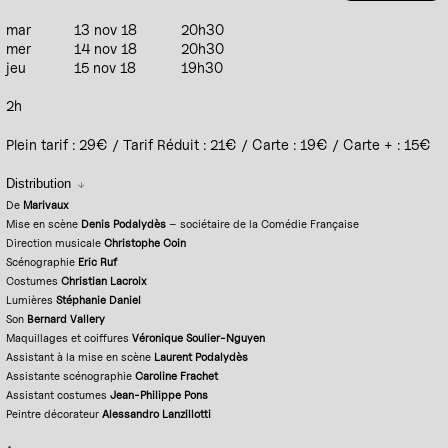
mar
13 nov 18
20h30
mer
14 nov 18
20h30
jeu
15 nov 18
19h30
2h
Plein tarif : 29€ / Tarif Réduit : 21€ / Carte : 19€ / Carte + : 15€
Distribution
De
Marivaux
Mise en scène
Denis Podalydès
– sociétaire de la Comédie Française
Direction musicale
Christophe Coin
Scénographie
Eric Ruf
Costumes
Christian Lacroix
Lumières
Stéphanie Daniel
Son
Bernard Vallery
Maquillages et coiffures
Véronique Soulier-Nguyen
Assistant à la mise en scène
Laurent Podalydès
Assistante scénographie
Caroline Frachet
Assistant costumes
Jean-Philippe Pons
Peintre décorateur
Alessandro Lanzillotti