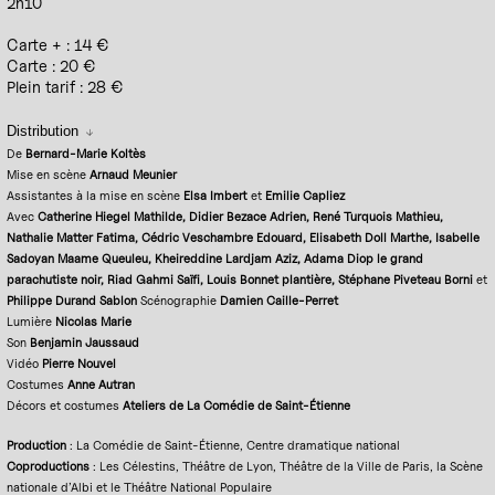
2h10
Carte + : 14 €
Carte : 20 €
Plein tarif : 28 €
Distribution
De
Bernard-Marie Koltès
Mise en scène
Arnaud Meunier
Assistantes à la mise en scène
Elsa Imbert
et
Emilie Capliez
Avec
Catherine Hiegel Mathilde, Didier Bezace Adrien, René Turquois Mathieu,
Nathalie Matter Fatima, Cédric Veschambre Edouard, Elisabeth Doll Marthe, Isabelle
Sadoyan Maame Queuleu, Kheireddine Lardjam Aziz, Adama Diop le grand
parachutiste noir, Riad Gahmi Saïfi, Louis Bonnet plantière, Stéphane Piveteau Borni
et
Philippe Durand Sablon
Scénographie
Damien Caille-Perre
t
Lumière
Nicolas Marie
Son
Benjamin Jaussaud
Vidéo
Pierre Nouvel
Costumes
Anne Autran
Décors et costumes
Ateliers de La Comédie de Saint-Étienne
Production
: La Comédie de Saint-Étienne, Centre dramatique national
Coproductions
: Les Célestins, Théâtre de Lyon, Théâtre de la Ville de Paris, la Scène
nationale d’Albi et le Théâtre National Populaire