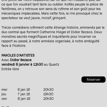
ce que l’on voudrait tant taire ou oublier. Koltès peuple la pièce de
fantômes, on y retrouve son sens du rythme et son goût pour les
mécaniques implacables. Mais cette fois, le rire provoqué chez le
spectateur se veut jaune, incisif, grinçant.
Treize comédiens rythment cette étrange histoire, emmenés par le
duo central que forment Catherine Hiegel et Didier Bezace. Deux
monstres sacrés magnifiques et inquiétants pour incarner ce
rapport au passé, à notre amnésie organisée, à notre ambiguïté
face à l’histoire.
PAROLES D’ARTISTES
Avec
Didier Bezace
vendredi 8 janvier à 12h30
au Quartz
Entrée libre
Réserver
mer
6 jan 16
20h30
jeu
7 jan 16
19h30
ven
8 jan 16
20h30