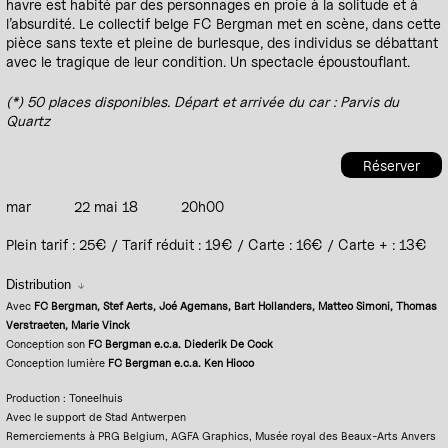
havre est habité par des personnages en proie à la solitude et à
l’absurdité. Le collectif belge FC Bergman met en scène, dans cette
pièce sans texte et pleine de burlesque, des individus se débattant
avec le tragique de leur condition. Un spectacle époustouflant.
(*) 50 places disponibles. Départ et arrivée du car : Parvis du
Quartz
Réserver
mar
22 mai 18
20h00
Plein tarif : 25€ / Tarif réduit : 19€ / Carte : 16€ / Carte + : 13€
Distribution
Avec
FC Bergman, Stef Aerts, Joé Agemans, Bart Hollanders, Matteo Simoni, Thomas
Verstraeten, Marie Vinck
Conception son
FC Bergman e.c.a. Diederik De Cock
Conception lumière
FC Bergman e.c.a. Ken Hioco
Production : Toneelhuis
Avec le support de Stad Antwerpen
Remerciements à PRG Belgium, AGFA Graphics, Musée royal des Beaux-Arts Anvers