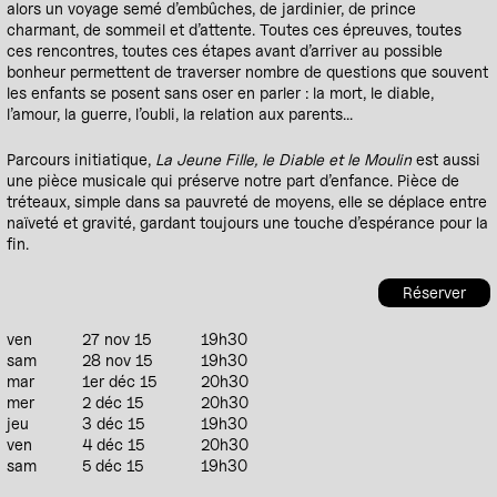
alors un voyage semé d’embûches, de jardinier, de prince
charmant, de sommeil et d’attente. Toutes ces épreuves, toutes
ces rencontres, toutes ces étapes avant d’arriver au possible
bonheur permettent de traverser nombre de questions que souvent
les enfants se posent sans oser en parler : la mort, le diable,
l’amour, la guerre, l’oubli, la relation aux parents...
Parcours initiatique,
La Jeune Fille, le Diable et le Moulin
est aussi
une pièce musicale qui préserve notre part d’enfance. Pièce de
tréteaux, simple dans sa pauvreté de moyens, elle se déplace entre
naïveté et gravité, gardant toujours une touche d’espérance pour la
fin.
Réserver
ven
27 nov 15
19h30
sam
28 nov 15
19h30
mar
1er déc 15
20h30
mer
2 déc 15
20h30
jeu
3 déc 15
19h30
ven
4 déc 15
20h30
sam
5 déc 15
19h30