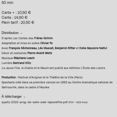
50 min
Carte + : 10,50 €
Carte : 14,50 €
Plein tarif : 20,50 €
Distribution
D’après Les Contes des
Frères Grimm
Adaptation et mise en scène
Olivier Py
Avec
François Michonneau, Léo Muscat, Benjamin Ritter
et
Delia Sepulcre Nativi
Décor et costumes
Pierre-André Weitz
Musique
Stéphane Leach
Lumière
Bertrand Killy
La Jeune Fille, le Diable et le Moulin
est publié aux éditions L’École des Loisirs
Production
: Festival d’Avignon et le Théâtre de la Ville (Paris)
Spectacle créé dans sa première version en 1993 au Centre dramatique national de
Sartrouville, dans le cadre d’Heyoka
À télécharger
quartz-2015-prog-de-salle-web-lajeunefille.pdf
(PDF
-
533.4 kio
)