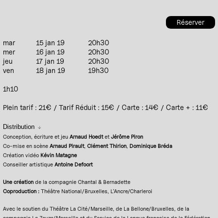
Réserver
mar
15 jan 19
20h30
mer
16 jan 19
20h30
jeu
17 jan 19
20h30
ven
18 jan 19
19h30
1h10
Plein tarif : 21€ / Tarif Réduit : 15€ / Carte : 14€ / Carte + : 11€
Distribution
Conception, écriture et jeu
Arnaud Hoedt
et
Jérôme Piron
Co-mise en scène
Arnaud Pirault
,
Clément Thirion
,
Dominique Bréda
Création vidéo
Kévin Matagne
Conseiller artistique
Antoine Defoort
Une création
de la compagnie Chantal & Bernadette
Coproduction :
Théâtre National/Bruxelles, L’Ancre/Charleroi
Avec le soutien du Théâtre La Cité/Marseille, de La Bellone/Bruxelles, de la