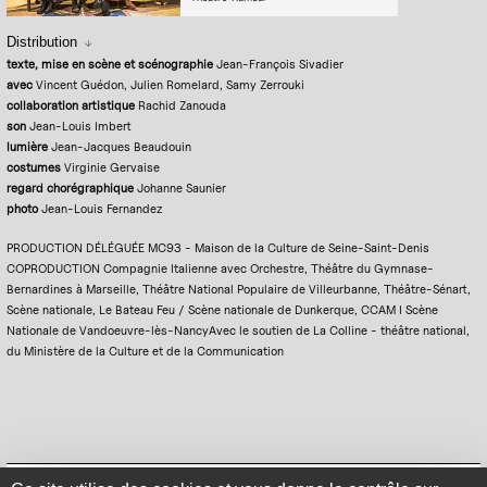
Distribution
texte, mise en scène et scénographie
Jean-François Sivadier
avec
Vincent Guédon, Julien Romelard, Samy Zerrouki
collaboration artistique
Rachid Zanouda
son
Jean-Louis Imbert
lumière
Jean-Jacques Beaudouin
costumes
Virginie Gervaise
regard chorégraphique
Johanne Saunier
photo
Jean-Louis Fernandez
PRODUCTION DÉLÉGUÉE MC93 - Maison de la Culture de Seine-Saint-Denis
COPRODUCTION Compagnie Italienne avec Orchestre, Théâtre du Gymnase-
Bernardines à Marseille, Théâtre National Populaire de Villeurbanne, Théâtre-Sénart,
Scène nationale, Le Bateau Feu / Scène nationale de Dunkerque, CCAM I Scène
Nationale de Vandoeuvre-lès-NancyAvec le soutien de La Colline - théâtre national,
du Ministère de la Culture et de la Communication
Mentions légales
Politique de confidentialité
Plan du site
Se connecter