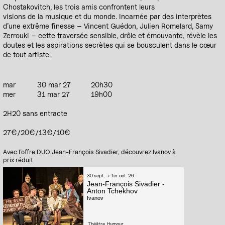
Chostakovitch, les trois amis confrontent leurs
visions de la musique et du monde. Incarnée par des interprètes
d’une extrême finesse – Vincent Guédon, Julien Romelard, Samy
Zerrouki – cette traversée sensible, drôle et émouvante, révèle les
doutes et les aspirations secrètes qui se bousculent dans le cœur
de tout artiste.
mar
30 mar 27
20h30
mer
31 mar 27
19h00
2H20 sans entracte
27€/20€/13€/10€
Avec l’offre DUO Jean-François Sivadier, découvrez Ivanov à
prix réduit
30 sept. → 1er oct. 26
Jean‑François Sivadier -
Anton Tchekhov
Ivanov
Théâtre
Humour