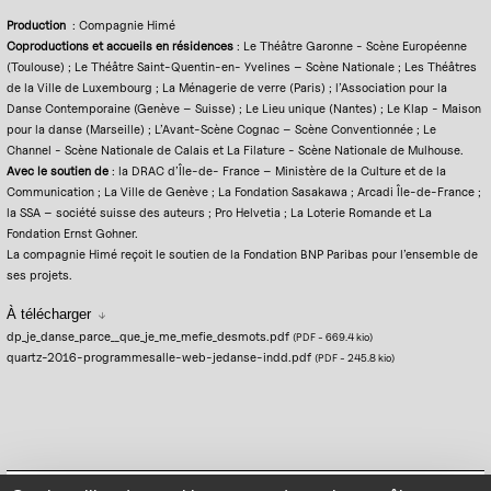
Production
: Compagnie Himé
Coproductions et accueils en résidences
: Le Théâtre Garonne - Scène Européenne
(Toulouse) ; Le Théâtre Saint-Quentin-en- Yvelines – Scène Nationale ; Les Théâtres
de la Ville de Luxembourg ; La Ménagerie de verre (Paris) ; l’Association pour la
Danse Contemporaine (Genève – Suisse) ; Le Lieu unique (Nantes) ; Le Klap - Maison
pour la danse (Marseille) ; L’Avant-Scène Cognac – Scène Conventionnée ; Le
Channel - Scène Nationale de Calais et La Filature - Scène Nationale de Mulhouse.
Avec le soutien de
: la DRAC d’Île-de- France – Ministère de la Culture et de la
Communication ; La Ville de Genève ; La Fondation Sasakawa ; Arcadi Île-de-France ;
la SSA – société suisse des auteurs ; Pro Helvetia ; La Loterie Romande et La
Fondation Ernst Gohner.
La compagnie Himé reçoit le soutien de la Fondation BNP Paribas pour l’ensemble de
ses projets.
À télécharger
dp_je_danse_parce__que_je_me_mefie_desmots.pdf
(PDF
-
669.4 kio
)
quartz-2016-programmesalle-web-jedanse-indd.pdf
(PDF
-
245.8 kio
)