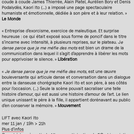
coude à coude James Thierrée, Alain Platel, Aurélien Bory et Denis
Podalydès, Kaori Ito (...) a imposé une page spectaculaire
humaniste et émotionnelle, dédiée à son père et à leur relation. »
Le Monde
« Entreprise d’exorcisme, exercice de maïeutique. Et surprise
heureuse : ce qui était exposé sous forme de poncif dans le titre
s’incarne avec intensité, à plusieurs reprises, sur le plateau. J
e
danse parce que je me méfie des mots
est bien un drame de la
communication dans lequel il s’agit d’apprendre à libérer les mots
pour apprivoiser le silence. »
Libération
«
Je danse parce que je me méfie des mots
, est une œuvre
bouleversante qui articule danse et conversation dans un dialogue
entre la danseuse chorégraphe Kaori Ito et son père, à ses côtés
pour l’occasion. (...) Seule la scène pouvait sacraliser une telle
histoire d’amour, qui est aussi une histoire d’amour de l’art. Le lien
unique unissant le père à la fille, il appartient dorénavant au public
d’en conserver la mémoire. »
Mouvement
LIFT avec Kaori Ito
mer 11 jan / 19h > 21h
Plus d’infos