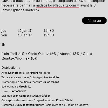
Ouvert à tous à partir de 14 ans, participation de 5€ et inscription
nécessaire par mail à
nadege.loir@lequartz.com
avant le 3
janvier (places limitées)
Réserver
jeu
12 jan 17
19h30
ven
13 jan 17
19h30
1h
Plein Tarif 21€ / Carte Quartz 15€ / Abonné 13€ / Carte
Quartz+/Abonné+ 10€
Distribution
Avec
Kaori Ito
(fille) et
Hiroshi Ito
(père)
Texte / mise en scène / chorégraphie
Kaori Ito
Dramaturgie / soutien à l’écriture
Julien Mages
Scénographie
Hiroshi Ito
Lumière
Arno Veyrat
Musique
Joan Cambon
et
Alexis Gfeller
Conception des masques / regard extérieur
Erhard Stiefel
Costumes
Duc Siegenthaler
(Haute École d’Art et de Design de Genève)