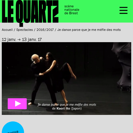
Accueil
Panneau de gestion des cookies
Menu
Accueil
/
Spectacles
/
2016/2017
/
Je danse parce que je me méfie des mots
12 janv. → 13 janv. 17
Danse