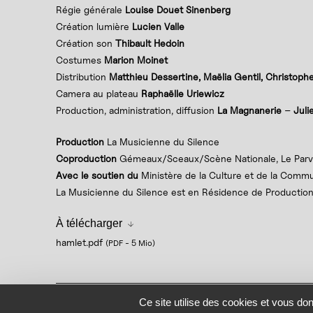
Régie générale
Louise Douet Sinenberg
Création lumière
Lucien Valle
Création son
Thibault Hedoin
Costumes
Marion Moinet
Distribution
Matthieu Dessertine, Maëlia Gentil, Christophe
Camera au plateau
Raphaëlle Uriewicz
Production, administration, diffusion
La Magnanerie
–
Juli
Production
La Musicienne du Silence
Coproduction
Gémeaux/Sceaux/Scène Nationale, Le Parvi
Avec le soutien du
Ministère de la Culture et de la Commun
La Musicienne du Silence est en Résidence de Producti
À télécharger
hamlet.pdf
(PDF
-
5 Mio
)
Mentions légales
Politique de confidentialité
Plan du 
Ce site utilise des cookies et vous do