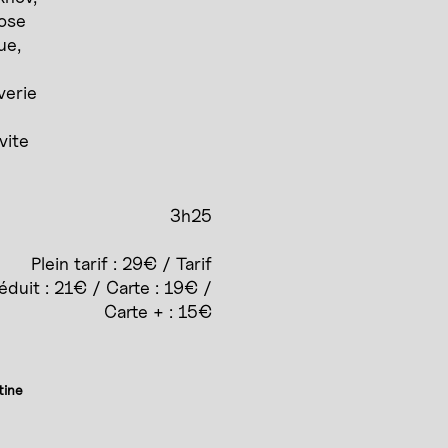
pose
ue,
verie
vite
3h25
Plein tarif : 29€ / Tarif
éduit : 21€ / Carte : 19€ /
Carte + : 15€
tine