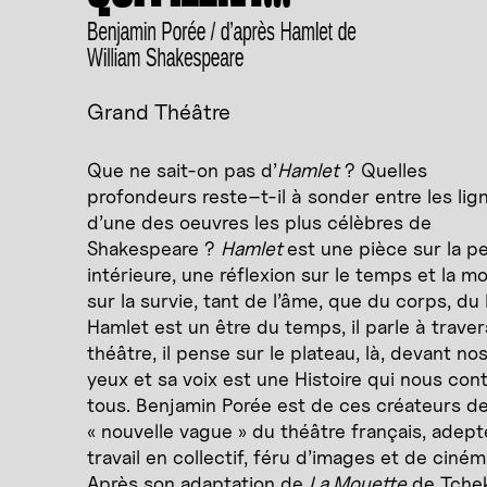
Benjamin Porée / d’après Hamlet de
William Shakespeare
Grand Théâtre
Que ne sait-on pas d’
Hamlet
? Quelles
profondeurs reste–t-il à sonder entre les lig
d’une des oeuvres les plus célèbres de
Shakespeare ?
Hamlet
est une pièce sur la p
intérieure, une réflexion sur le temps et la mo
sur la survie, tant de l’âme, que du corps, du
Hamlet est un être du temps, il parle à traver
théâtre, il pense sur le plateau, là, devant no
yeux et sa voix est une Histoire qui nous cont
tous. Benjamin Porée est de ces créateurs de
« nouvelle vague » du théâtre français, adep
travail en collectif, féru d’images et de ciném
Après son adaptation de
La Mouette
de Tchek