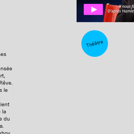
Théâtre
nes
ensée
rt,
 Rêve.
s le
s
ient
 la
te du
a.
hov,