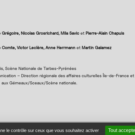
 Grégoire, Nicolas Grosrichard, Mila Savic
et
Pierre-Alain Chapuis
e Comte, Victor Leclère, Anne Herrmann
et
Martin Galamez
s, Scène Nationale de Tarbes-Pyrénées
ication – Direction régionale des affaires culturelles Île-de-France et
on aux Gémeaux/Sceaux/Scène nationale.
site
Se connecter
Contact
nne le contrôle sur ceux que vous souhaitez activer
Tout accepte