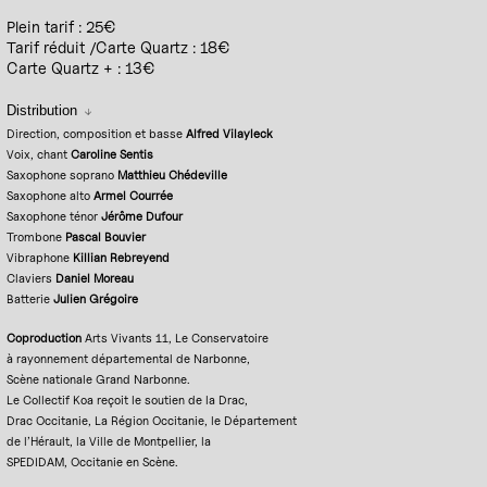
Plein tarif : 25€
Tarif réduit /Carte Quartz : 18€
Carte Quartz + : 13€
Distribution
Direction, composition et basse
Alfred Vilayleck
Voix, chant
Caroline Sentis
Saxophone soprano
Matthieu Chédeville
Saxophone alto
Armel Courrée
Saxophone ténor
Jérôme Dufour
Trombone
Pascal Bouvier
Vibraphone
Killian Rebreyend
Claviers
Daniel Moreau
Batterie
Julien Grégoire
Coproduction
Arts Vivants 11, Le Conservatoire
à rayonnement départemental de Narbonne,
Scène nationale Grand Narbonne.
Le Collectif Koa reçoit le soutien de la Drac,
Drac Occitanie, La Région Occitanie, le Département
de l’Hérault, la Ville de Montpellier, la
SPEDIDAM, Occitanie en Scène.