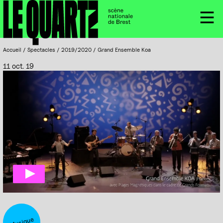
Accueil
Panneau de gestion des cookies
Menu
Accueil
/
Spectacles
/
2019/2020
/
Grand Ensemble Koa
11 oct. 19
Musique