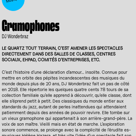
Gramophones
DJ Wonderbraz
LE QUARTZ TOUT TERRAIN, C’EST AMENER LES SPECTACLES
DIRECTEMENT DANS DES SALLES DE CLASSES, CENTRES
SOCIAUX, EHPAD, COMITÉS D’ENTREPRISES, ETC.
C’est l’histoire d’une déclaration d’amour... insolite. Connue pour
mettre en orbite des pépites incandescentes des musiques du
monde depuis plus de 20 ans, DJ Wonderbraz fait un pas de côté
en 2018. Elle répertorie les quelques quatre cents 78 tours de sa
collection familiale qu’elle apprend à découvrir, qu’elle classe, dont
elle s’éprend petit à petit. Des classiques du monde entier aux
standards du jazz, autant de perles inattendues qui attendaient
patiemment depuis des années de pouvoir revivre. Elle tombe sur
un vieux gramophone qui appartenait à son arrière-grand-père. La
voix de son maître. Vieilli mais en état de marche. L’exploration
sonore commence, se prolonge avec la complicité de l’érudite es-
musiques Hélène Hazera, et très vite l’idée d’un spectacle fait son