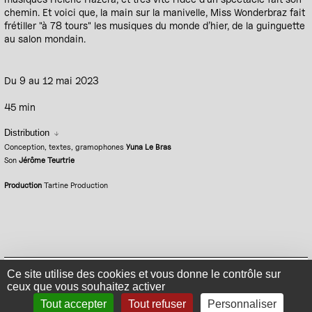
chemin. Et voici que, la main sur la manivelle, Miss Wonderbraz fait
frétiller "à 78 tours" les musiques du monde d’hier, de la guinguette
au salon mondain.
Du 9 au 12 mai 2023
45 min
Distribution
Conception, textes, gramophones
Yuna Le Bras
Son
Jérôme Teurtrie
Production
Tartine Production
Mentions légales
Politique de confidentialité
Plan du site
Se connecter
Ce site utilise des cookies et vous donne le contrôle sur
ceux que vous souhaitez activer
Contact
Tout accepter
Tout refuser
Personnaliser
S'inscrire à la newsletter
Suivez-nous sur Facebook
Suivez-nous sur Instagram