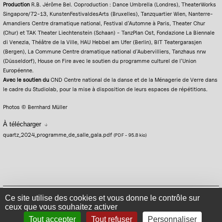
Production
R.B. Jérôme Bel. Coproduction : Dance Umbrella (Londres), TheaterWorks
Singapore/72-13, KunstenFestivaldesArts (Bruxelles), Tanzquartier Wien, Nanterre-
Amandiers Centre dramatique national, Festival d’Automne à Paris, Theater Chur
(Chur) et TAK Theater Liechtenstein (Schaan) - TanzPlan Ost, Fondazione La Biennale
di Venezia, Théâtre de la Ville, HAU Hebbel am Ufer (Berlin), BIT Teatergarasjen
(Bergen), La Commune Centre dramatique national d’Aubervilliers, Tanzhaus nrw
(Düsseldorf), House on Fire avec le soutien du programme culturel de l’Union
Européenne.
Avec le soutien du
CND Centre national de la danse et de la Ménagerie de Verre dans
le cadre du Studiolab, pour la mise à disposition de leurs espaces de répétitions.
Photos © Bernhard Müller
À télécharger
quartz_2024_programme_de_salle_gala.pdf
(PDF
-
95.8 kio
)
Mentions légales
Politique de confidentialité
Plan du site
Se connecter
Ce site utilise des cookies et vous donne le contrôle sur
ceux que vous souhaitez activer
Contact
Tout accepter
Tout refuser
Personnaliser
S'inscrire à la newsletter