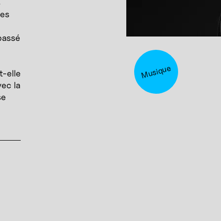
s
ies
passé
Musique
-elle
ec la
se