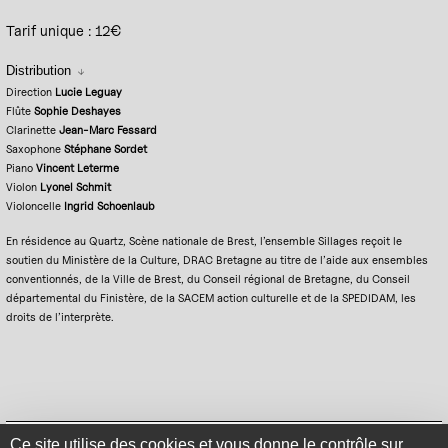
Tarif unique : 12€
Distribution
Direction
Lucie Leguay
Flûte
Sophie Deshayes
Clarinette
Jean-Marc Fessard
Saxophone
Stéphane Sordet
Piano
Vincent Leterme
Violon
Lyonel Schmit
Violoncelle
Ingrid Schoenlaub
En résidence au Quartz, Scène nationale de Brest, l’ensemble Sillages reçoit le
soutien du Ministère de la Culture, DRAC Bretagne au titre de l’aide aux ensembles
conventionnés, de la Ville de Brest, du Conseil régional de Bretagne, du Conseil
départemental du Finistère, de la SACEM action culturelle et de la SPEDIDAM, les
droits de l’interprète.
Mentions légales
Politique de confidentialité
Plan du site
Se connecter
Ce site utilise des cookies et vous donne le contrôle sur