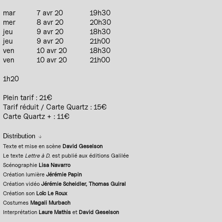
mar
7 avr 20
19h30
mer
8 avr 20
20h30
jeu
9 avr 20
18h30
jeu
9 avr 20
21h00
ven
10 avr 20
18h30
ven
10 avr 20
21h00
1h20
Plein tarif : 21€
Tarif réduit / Carte Quartz : 15€
Carte Quartz + : 11€
Distribution
Texte et mise en scène
David Geselson
Le texte
Lettre à D.
est publié aux éditions Galilée
Scénographie
Lisa Navarro
Création lumière
Jérémie Papin
Création vidéo
Jérémie Scheidler, Thomas Guiral
Création son
Loïc Le Roux
Costumes
Magali Murbach
Interprétation
Laure Mathis
et
David Geselson