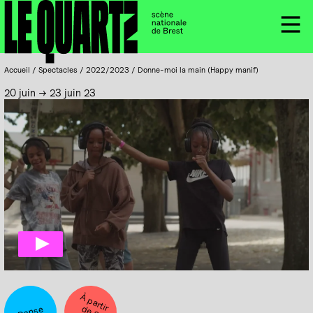
Accueil
Panneau de gestion des cookies
Menu
Accueil
/
Spectacles
/
2022/2023
/
Donne-moi la main (Happy manif)
20 juin → 23 juin 23
À
p
a
e
8
n
s
rtir d
Danse