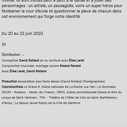
l’oreille. Ils sont invités petit à petit à la danse et à jouer des
personnages : un artiste, un paysagiste, voire un super héros pour
fantasmer la cour d’école et questionner la place de chacun dans
cet environnement qui forge notre identité.
Du 20 au 23 juin 2023
1h
Distribution
Conception
David Rolland
en co-écriture avec
Élise Lerat
Composition musicale, montage sonore
Roland Ravard
Avec
Élise Lerat, David Rolland
Production
Association ipso facto danse (David Rolland Chorégraphies)
Coproductions
Le Grand R, Scène nationale de La Roche-sur-Yon ; Le Gymnase
CDCN - Roubaix - Hauts-de-France ; ONYX, scène conventionnée Danse et Arts du
cirque de Saint-Herblain ; THV - Théâtre de l’Hôtel de Ville de Saint-Barthélemy-
d’Anjou ; La Saison Jeune Public de la Ville de Nanterre