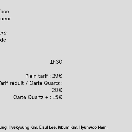
face
gueur
ers
 de
1h30
Plein tarif : 29€
arif réduit / Carte Quartz :
20€
Carte Quartz + : 15€
ung, Hyekyoung Kim, Eisul Lee, Kibum Kim, Hyunwoo Nam,