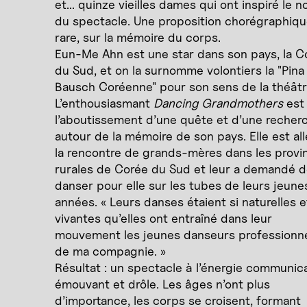
et... quinze vieilles dames qui ont inspiré le 
du spectacle. Une proposition chorégraphiq
rare, sur la mémoire du corps.
Eun-Me Ahn est une star dans son pays, la C
du Sud, et on la surnomme volontiers la "Pina
Bausch Coréenne" pour son sens de la théâtra
L’enthousiasmant
Dancing Grandmothers
est
l’aboutissement d’une quête et d’une recher
autour de la mémoire de son pays. Elle est all
la rencontre de grands-mères dans les provi
rurales de Corée du Sud et leur a demandé 
danser pour elle sur les tubes de leurs jeune
années. « Leurs danses étaient si naturelles e
vivantes qu’elles ont entraîné dans leur
mouvement les jeunes danseurs professionn
de ma compagnie. »
Résultat : un spectacle à l’énergie communica
émouvant et drôle. Les âges n’ont plus
d’importance, les corps se croisent, formant