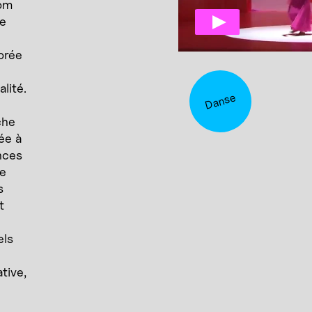
nom
ue
orée
lité.
Danse
che
ée à
nces
de
s
t
els
tive,