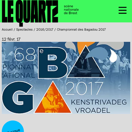
Accueil
Panneau de gestion des cookies
Menu
Accueil
/
Spectacles
/
2016/2017
/
Championnat des Bagadou 2017
12 févr. 17
Musique