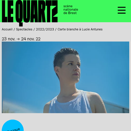
Accueil
Panneau de gestion des cookies
Menu
Accueil
/
Spectacles
/
2022/2023
/
Carte blanche à Lucie Antunes
23 nov. → 24 nov. 22
Musique