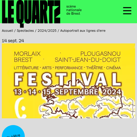
Accueil
Panneau de gestion des cookies
Menu
Accueil
/
Spectacles
/
2024/2025
/
Autoportrait aux lignes d’erre
14 sept. 24
Théâtre