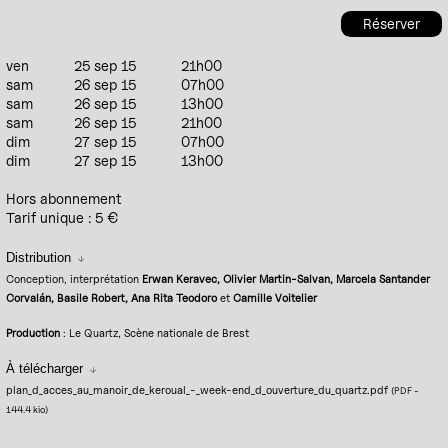
Réserver
ven
25 sep 15
21h00
sam
26 sep 15
07h00
sam
26 sep 15
13h00
sam
26 sep 15
21h00
dim
27 sep 15
07h00
dim
27 sep 15
13h00
Hors abonnement
Tarif unique : 5 €
Distribution
Conception, interprétation
Erwan Keravec, Olivier Martin-Salvan, Marcela Santander
Corvalán, Basile Robert, Ana Rita Teodoro
et
Camille Voitelier
Production
: Le Quartz, Scène nationale de Brest
À télécharger
plan_d_acces_au_manoir_de_keroual_-_week-end_d_ouverture_du_quartz.pdf
(PDF
-
144.4 kio
)