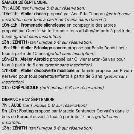
SAMEDI 26 SEPTEMBRE
7h
:
AUBE
(tarif unique 5 € sur réservation)
10h-11h
:
Atelier danse
proposé par Ana Rita Teodoro
(gratuit sans
inscription pour tous à partir de 14 ans dans l’herbe !)
10h-11h
:
Promenade silencieuse
en compagnie des arbres
proposé par Camille Voitellier pour tous adultes/enfants à partir de
5 ans
(gratuit sans inscription)
13h
:
ZÉNITH
(
tarif unique 5 € sur réservation)
15h-16h
:
Atelier Bricolage
sonore
proposé par Basile Robert pour
tous à partir de 10 ans
(gratuit sans inscription)
16h-17h
:
Atelier Aérobic
proposé par Olivier Martin-Salvan pour
tous à partir de 6 ans
(gratuit sans inscription)
17h-18h
:
Atelier découverte musicale
en famille proposé par Erwan
Keravec pour tous parents/enfants à partir de 6 ans
(gratuit sans
inscription)
21h
:
CRÉPUSCULE
(tarif unique 5 € sur réservation)
DIMANCHE 27 SEPTEMBRE
7h
:
AUBE
(tarif unique 5 € sur réservation)
9h-10h
:
Footing
proposé par Marcela Santander Corvalán dans le
bois de Keroual ouvert à tous à partir de 14 ans
gratuit sans
inscription
13h
:
ZÉNITH
(tarif unique 5 € sur réservation)