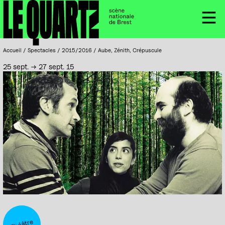
Accueil
Panneau de gestion des cookies
Menu
Accueil
/
Spectacles
/
2015/2016
/
Aube, Zénith, Crépuscule
25 sept. → 27 sept. 15
Théâtre