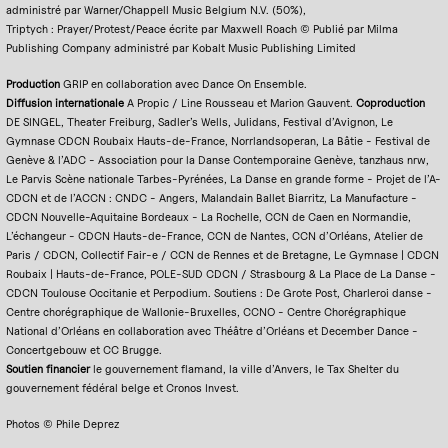
administré par Warner/Chappell Music Belgium N.V. (50%),
Triptych : Prayer/Protest/Peace écrite par Maxwell Roach © Publié par Milma
Publishing Company administré par Kobalt Music Publishing Limited
Production
GRIP en collaboration avec Dance On Ensemble.
Diffusion internationale
A Propic / Line Rousseau et Marion Gauvent.
Coproduction
DE SINGEL, Theater Freiburg, Sadler’s Wells, Julidans, Festival d’Avignon, Le
Gymnase CDCN Roubaix Hauts-de-France, Norrlandsoperan, La Bâtie - Festival de
Genève & l’ADC - Association pour la Danse Contemporaine Genève, tanzhaus nrw,
Le Parvis Scène nationale Tarbes-Pyrénées, La Danse en grande forme - Projet de l’A-
CDCN et de l’ACCN : CNDC - Angers, Malandain Ballet Biarritz, La Manufacture -
CDCN Nouvelle-Aquitaine Bordeaux - La Rochelle, CCN de Caen en Normandie,
L’échangeur - CDCN Hauts-de-France, CCN de Nantes, CCN d’Orléans, Atelier de
Paris / CDCN, Collectif Fair-e / CCN de Rennes et de Bretagne, Le Gymnase | CDCN
Roubaix | Hauts-de-France, POLE-SUD CDCN / Strasbourg & La Place de La Danse -
CDCN Toulouse Occitanie et Perpodium. Soutiens : De Grote Post, Charleroi danse -
Centre chorégraphique de Wallonie-Bruxelles, CCNO - Centre Chorégraphique
National d’Orléans en collaboration avec Théâtre d’Orléans et December Dance -
Concertgebouw et CC Brugge.
Soutien financier
le gouvernement flamand, la ville d’Anvers, le Tax Shelter du
gouvernement fédéral belge et Cronos Invest.
Photos © Phile Deprez