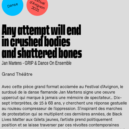
F
e
s
t
a
l
'A
v
ig
n
0
2
1
iv
d
Danse
o
n 2
Any attempt will end
in crushed bodies
and shattered bones
Jan Martens - GRIP & Dance On Ensemble
Grand Théâtre
Avec cette pièce grand format acclamée au Festival d’Avignon, le
surdoué de la danse flamande Jan Martens signe une oeuvre
uppercut qui marque à jamais une mémoire de spectateur… Dix-
sept interprètes, de 15 à 68 ans, y cherchent une réponse gestuelle
au rouleau compresseur de l’oppression. S’inspirant des marches
de protestation qui se multiplient ces dernières années, de Black
Lives Matter aux Gilets jaunes, l’artiste prend politiquement
position et se laisse traverser par ces révoltes contemporaines