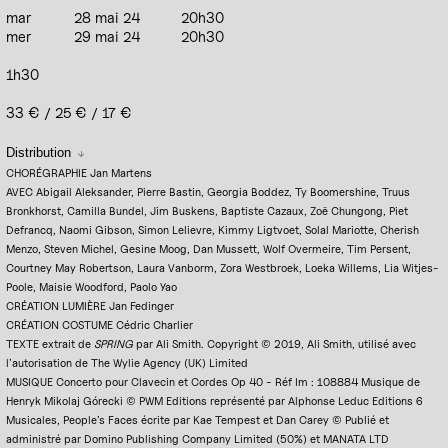
mar
28 mai 24
20h30
mer
29 mai 24
20h30
1h30
33 € / 25 € / 17 €
Distribution
CHORÉGRAPHIE Jan Martens
AVEC Abigail Aleksander, Pierre Bastin, Georgia Boddez, Ty Boomershine, Truus
Bronkhorst, Camilla Bundel, Jim Buskens, Baptiste Cazaux, Zoë Chungong, Piet
Defrancq, Naomi Gibson, Simon Lelievre, Kimmy Ligtvoet, Solal Mariotte, Cherish
Menzo, Steven Michel, Gesine Moog, Dan Mussett, Wolf Overmeire, Tim Persent,
Courtney May Robertson, Laura Vanborm, Zora Westbroek, Loeka Willems, Lia Witjes-
Poole, Maisie Woodford, Paolo Yao
CRÉATION LUMIÈRE Jan Fedinger
CRÉATION COSTUME Cédric Charlier
TEXTE extrait de
SPRING
par Ali Smith. Copyright © 2019, Ali Smith, utilisé avec
l’autorisation de The Wylie Agency (UK) Limited
MUSIQUE Concerto pour Clavecin et Cordes Op 40 - Réf Im : 108884 Musique de
Henryk Mikolaj Górecki © PWM Editions représenté par Alphonse Leduc Editions 6
Musicales, People’s Faces écrite par Kae Tempest et Dan Carey © Publié et
administré par Domino Publishing Company Limited (50%) et MANATA LTD