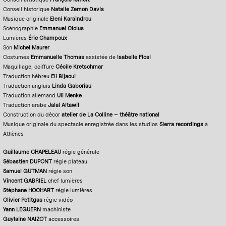
Conseil historique
Natalie Zemon Davis
Musique originale
Eleni Karaindrou
Scénographie
Emmanuel Clolus
Lumières
Éric Champoux
Son
Michel Maurer
Costumes
Emmanuelle Thomas
assistée de
Isabelle Flosi
Maquillage, coiffure
Cécile Kretschmar
Traduction hébreu
Eli Bijaoui
Traduction anglais
Linda Gaboriau
Traduction allemand
Uli Menke
Traduction arabe
Jalal Altawil
Construction du décor
atelier de La Colline – théâtre national
Musique originale du spectacle enregistrée dans les studios
Sierra recordings
à
Athènes
Guillaume CHAPELEAU
régie générale
Sébastien DUPONT
régie plateau
Samuel GUTMAN
régie son
Vincent GABRIEL
chef lumières
Stéphane HOCHART
régie lumières
Olivier Petitgas
régie vidéo
Yann LEGUERN
machiniste
Guylaine NAIZOT
accessoires