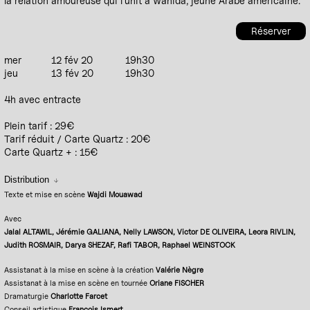
la relation amoureuse qui l’unit à Wahida, jeune Arabe américaine.
Réserver
mer
12 fév 20
19h30
jeu
13 fév 20
19h30
4h avec entracte
Plein tarif : 29€
Tarif réduit / Carte Quartz : 20€
Carte Quartz + : 15€
Distribution
Texte et mise en scène
Wajdi Mouawad
Avec
Jalal ALTAWIL, Jérémie GALIANA, Nelly LAWSON, Victor DE OLIVEIRA, Leora RIVLIN,
Judith ROSMAIR, Darya SHEZAF, Rafi TABOR, Raphael WEINSTOCK
Assistanat à la mise en scène à la création
Valérie Nègre
Assistanat à la mise en scène en tournée
Oriane FISCHER
Dramaturgie
Charlotte Farcet
Conseil artistique
François Ismert