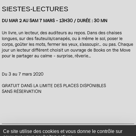
SIESTES-LECTURES
DU MAR 2 AU SAM 7 MARS - 13H30 / DURÉE : 30 MN
Un livre, un lecteur, des auditeurs au repos. Dans des chaises
longues, sur des fauteuils/canapés, ou à même le sol, poser le
corps, goûter les mots, fermer les yeux, s’assoupir… ou pas. Chaque
jour un lecteur différent choisit un ouvrage de Books on the Move
pour le partager au calme - surprise, rêverie…
Du 3 au 7 mars 2020
GRATUIT DANS LA LIMITE DES PLACES DISPONIBLES
SANS RÉSERVATION
Mentions légales
Politique de confidentialité
Plan du site
Se connecter
Ce site utilise des cookies et vous donne le contrôle sur