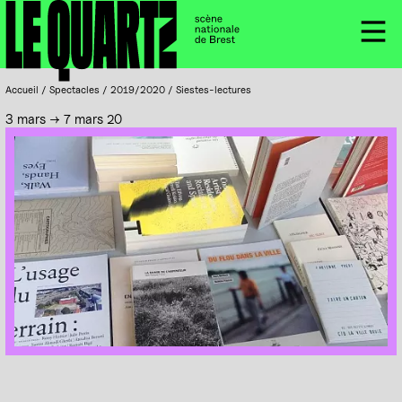
Accueil
Panneau de gestion des cookies
Menu
Accueil
/
Spectacles
/
2019/2020
/
Siestes-lectures
3 mars → 7 mars 20
DañsFabrik, Festival de Brest