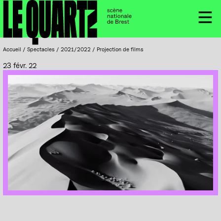
Accueil
Panneau de gestion des cookies
Menu
Accueil
/
Spectacles
/
2021/2022
/
Projection de films
23 févr. 22
DañsFabrik, Festival de Brest