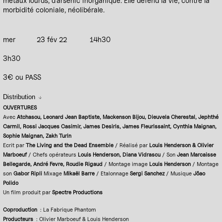
métaux lourds, d’arsenic inorganique. Elle défend la vie, contre la
morbidité coloniale, néolibérale.
mer
23 fév 22
14h30
3h30
3€ ou PASS
Distribution
OUVERTURES
Avec
Atchasou, Leonard Jean Baptiste, Mackenson Bijou, Dieuvela Cherestal, Jephthé
Carmil, Rossi Jacques Casimir, James Desiris, James Fleurissaint, Cynthia Maignan,
Sophie Maignan, Zakh Turin
Ecrit par
The Living and the Dead Ensemble
/ Réalisé par
Louis Henderson & Olivier
Marboeuf
/ Chefs opérateurs
Louis Henderson, Diana Vidrascu
/ Son
Jean Marcaisse
Bellegarde, André Fevre, Roudie Rigaud
/ Montage image
Louis Henderson
/ Montage
son
Gabor Ripli
Mixage
Mikaël Barre
/ Etalonnage
Sergi Sanchez
/ Musique
Jõao
Polido
Un film produit par
Spectre Productions
Coproduction
: La Fabrique Phantom
Producteurs
: Olivier Marboeuf & Louis Henderson