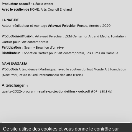
Producteur associé
: Cédric Walter
Avec le soutien de
HOME, Arts Council England
LA NATURE
Auteur-réalisateur et montage
Artavazd Pelechian
France, Arménie 2020
Production/diffusion
: Artavazd Pelechian, ZKM Center for Art and Media, Fondation
Cartier pour l’Art contemporain
Participation
: Scam - Brouillon d’un rêve
Distributeur
: Fondation Cartier pour l’art contemporain, Les Films du Camélia
MAMI SARGASSA
Production
Artincidence (Martinique), avec le soutien du Tout Monde Art Foundation
(New-York) et de la Cité Internationale des arts (Paris)
À télécharger
quartz-2022-programmesalle-projectiondefilms-web.pdf
(PDF
-
130.3 kio
)
Mentions légales
Politique de confidentialité
Plan du site
Se connecter
Ce site utilise des cookies et vous donne le contrôle sur