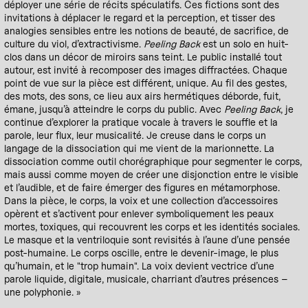
déployer une série de récits spéculatifs. Ces fictions sont des
invitations à déplacer le regard et la perception, et tisser des
analogies sensibles entre les notions de beauté, de sacrifice, de
culture du viol, d’extractivisme.
Peeling Back
est un solo en huit-
clos dans un décor de miroirs sans teint. Le public installé tout
autour, est invité à recomposer des images diffractées. Chaque
point de vue sur la pièce est différent, unique. Au fil des gestes,
des mots, des sons, ce lieu aux airs hermétiques déborde, fuit,
émane, jusqu’à atteindre le corps du public. Avec
Peeling Back
, je
continue d’explorer la pratique vocale à travers le souffle et la
parole, leur flux, leur musicalité. Je creuse dans le corps un
langage de la dissociation qui me vient de la marionnette. La
dissociation comme outil chorégraphique pour segmenter le corps,
mais aussi comme moyen de créer une disjonction entre le visible
et l’audible, et de faire émerger des figures en métamorphose.
Dans la pièce, le corps, la voix et une collection d’accessoires
opèrent et s’activent pour enlever symboliquement les peaux
mortes, toxiques, qui recouvrent les corps et les identités sociales.
Le masque et la ventriloquie sont revisités à l’aune d’une pensée
post-humaine. Le corps oscille, entre le devenir-image, le plus
qu’humain, et le "trop humain". La voix devient vectrice d’une
parole liquide, digitale, musicale, charriant d’autres présences –
une polyphonie. »