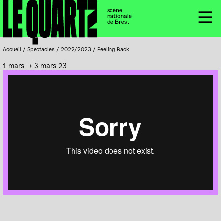
Accueil
Panneau de gestion des cookies
Menu
Accueil
/
Spectacles
/
2022/2023
/
Peeling Back
1 mars → 3 mars 23
DañsFabrik, Festival de Brest