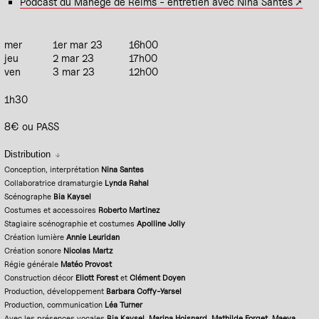
Podcast du Manège de Reims - entretien avec Nina Santes
mer
1er mar 23
16h00
jeu
2 mar 23
17h00
ven
3 mar 23
12h00
1h30
8€ ou PASS
Distribution
Conception, interprétation
Nina Santes
Collaboratrice dramaturgie
Lynda Rahal
Scénographe
Bia Kaysel
Costumes et accessoires
Roberto Martinez
Stagiaire scénographie et costumes
Apolline Jolly
Création lumière
Annie Leuridan
Création sonore
Nicolas Martz
Régie générale
Matéo Provost
Construction décor
Eliott Forest
et
Clément Doyen
Production, développement
Barbara Coffy-Yarsel
Production, communication
Léa Turner
Avec les présences vocales
Bia Kaysel, Marina Hoisnard, Mathilde Forget, Maeva