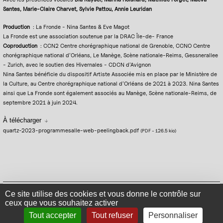
Santes, Marie-Claire Charvet, Sylvie Pattou, Annie Leuridan
Production
: La Fronde - Nina Santes & Eve Magot
La Fronde est une association soutenue par la DRAC Île-de- France
Coproduction
: CCN2 Centre chorégraphique national de Grenoble, CCNO Centre
chorégraphique national d’Orléans, Le Manège, Scène nationale-Reims, Gessnerallee
- Zurich, avec le soutien des Hivernales - CDCN d’Avignon
Nina Santes bénéficie du dispositif Artiste Associée mis en place par le Ministère de
la Culture, au Centre chorégraphique national d’Orléans de 2021 à 2023. Nina Santes
ainsi que La Fronde sont également associés au Manège, Scène nationale-Reims, de
septembre 2021 à juin 2024.
À télécharger
quartz-2023-programmesalle-web-peelingback.pdf
(PDF
-
126.5 kio
)
Mentions légales
Politique de confidentialité
Plan du site
Se connecter
Ce site utilise des cookies et vous donne le contrôle sur
ceux que vous souhaitez activer
Contact
Tout accepter
Tout refuser
Personnaliser
S'inscrire à la newsletter
Suivez-nous sur Facebook
Suivez-nous sur Instagram