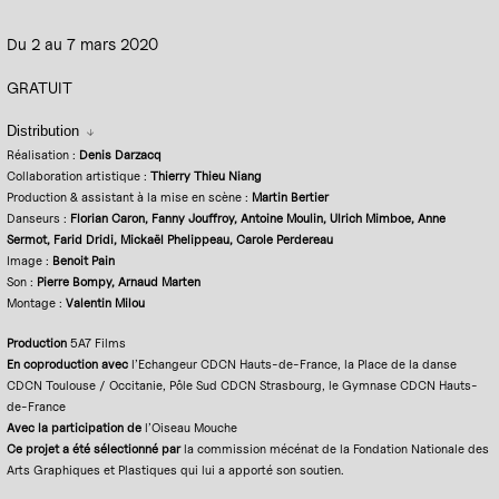
Du 2 au 7 mars 2020
GRATUIT
Distribution
Réalisation :
Denis Darzacq
Collaboration artistique :
Thierry Thieu Niang
Production & assistant à la mise en scène :
Martin Bertier
Danseurs :
Florian Caron, Fanny Jouffroy, Antoine Moulin, Ulrich Mimboe, Anne
Sermot, Farid Dridi, Mickaël Phelippeau, Carole Perdereau
Image :
Benoit Pain
Son :
Pierre Bompy, Arnaud Marten
Montage :
Valentin Milou
Production
5A7 Films
En coproduction avec
l’Echangeur CDCN Hauts-de-France, la Place de la danse
CDCN Toulouse / Occitanie, Pôle Sud CDCN Strasbourg, le Gymnase CDCN Hauts-
de-France
Avec la participation de
l’Oiseau Mouche
Ce projet a été sélectionné par
la commission mécénat de la Fondation Nationale des
Arts Graphiques et Plastiques qui lui a apporté son soutien.