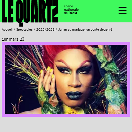
Accueil
Panneau de gestion des cookies
Menu
Accueil
/
Spectacles
/
2022/2023
/
Julian au mariage, un conte dégenré
1er mars 23
DañsFabrik, Festival de Brest